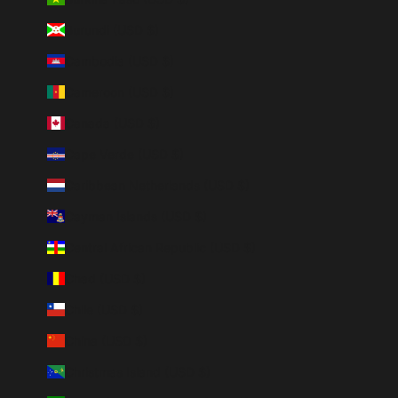
Burundi (USD $)
Cambodia (USD $)
Cameroon (USD $)
Canada (USD $)
Cape Verde (USD $)
Caribbean Netherlands (USD $)
Cayman Islands (USD $)
Central African Republic (USD $)
Chad (USD $)
Chile (USD $)
China (USD $)
Christmas Island (USD $)