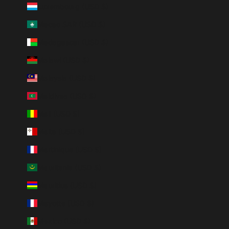
Luxembourg (USD $)
Macao SAR (USD $)
Madagascar (USD $)
Malawi (USD $)
Malaysia (USD $)
Maldives (USD $)
Mali (USD $)
Malta (USD $)
Martinique (USD $)
Mauritania (USD $)
Mauritius (USD $)
Mayotte (USD $)
Mexico (USD $)