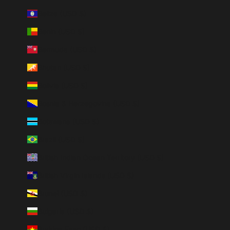
Belize (USD $)
Benin (USD $)
Bermuda (USD $)
Bhutan (USD $)
Bolivia (USD $)
Bosnia & Herzegovina (USD $)
Botswana (USD $)
Brazil (USD $)
British Indian Ocean Territory (USD $)
British Virgin Islands (USD $)
Brunei (USD $)
Bulgaria (USD $)
Burkina Faso (USD $)