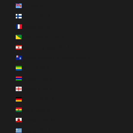
Fiji (USD $)
Finland (USD $)
France (USD $)
French Guiana (USD $)
French Polynesia (USD $)
French Southern Territories (USD $)
Gabon (USD $)
Gambia (USD $)
Georgia (USD $)
Germany (USD $)
Ghana (USD $)
Gibraltar (USD $)
Greece (USD $)