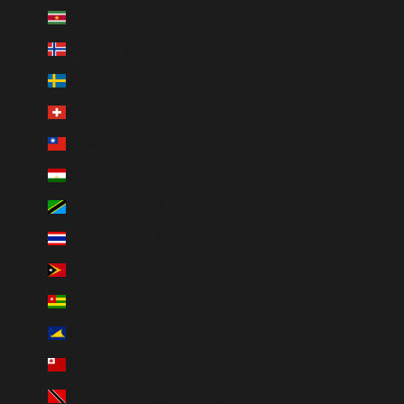
Suriname (USD $)
Svalbard & Jan Mayen (USD $)
Sweden (USD $)
Switzerland (USD $)
Taiwan (USD $)
Tajikistan (USD $)
Tanzania (USD $)
Thailand (USD $)
Timor-Leste (USD $)
Togo (USD $)
Tokelau (USD $)
Tonga (USD $)
Trinidad & Tobago (USD $)