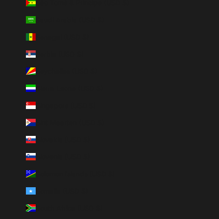
São Tomé & Príncipe (USD $)
Saudi Arabia (USD $)
Senegal (USD $)
Serbia (USD $)
Seychelles (USD $)
Sierra Leone (USD $)
Singapore (USD $)
Sint Maarten (USD $)
Slovakia (USD $)
Slovenia (USD $)
Solomon Islands (USD $)
Somalia (USD $)
South Africa (USD $)