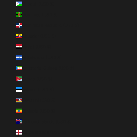
Djibouti (USD $)
Dominica (USD $)
Dominican Republic (USD $)
Ecuador (USD $)
Egypt (USD $)
El Salvador (USD $)
Equatorial Guinea (USD $)
Eritrea (USD $)
Estonia (USD $)
Eswatini (USD $)
Ethiopia (USD $)
Falkland Islands (USD $)
Faroe Islands (USD $)