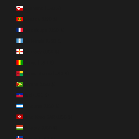
Greenland (USD $)
Grenada (USD $)
Guadeloupe (USD $)
Guatemala (USD $)
Guernsey (USD $)
Guinea (USD $)
Guinea-Bissau (USD $)
Guyana (USD $)
Haiti (USD $)
Honduras (USD $)
Hong Kong SAR (USD $)
Hungary (USD $)
Iceland (USD $)