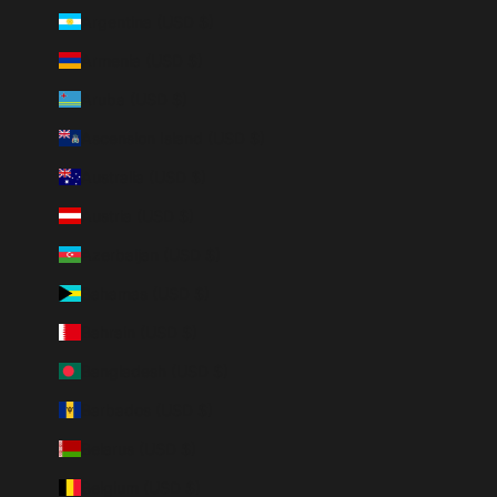
Argentina (USD $)
Armenia (USD $)
Aruba (USD $)
Ascension Island (USD $)
Australia (USD $)
Austria (USD $)
Azerbaijan (USD $)
Bahamas (USD $)
Bahrain (USD $)
Bangladesh (USD $)
Barbados (USD $)
Belarus (USD $)
Belgium (USD $)