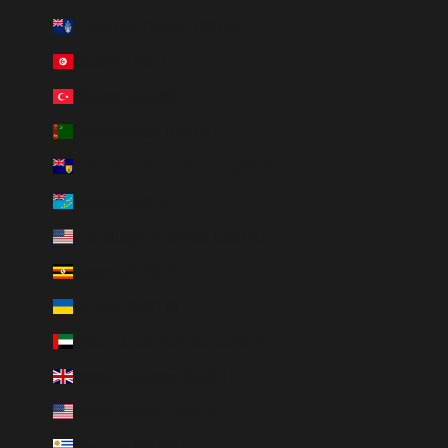
Tristan da Cunha (USD $)
Tunisia (USD $)
Türkiye (USD $)
Turkmenistan (USD $)
Turks & Caicos Islands (USD $)
Tuvalu (USD $)
U.S. Outlying Islands (USD $)
Uganda (USD $)
Ukraine (USD $)
United Arab Emirates (USD $)
United Kingdom (USD $)
United States (USD $)
Uruguay (USD $)