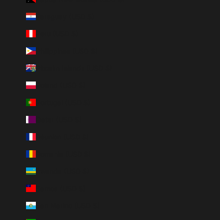
Paraguay (USD $)
Peru (USD $)
Philippines (USD $)
Pitcairn Islands (USD $)
Poland (USD $)
Portugal (USD $)
Qatar (USD $)
Réunion (USD $)
Romania (USD $)
Rwanda (USD $)
Samoa (USD $)
San Marino (USD $)