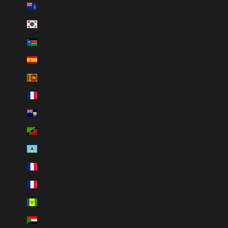
South Georgia & South Sandwich Islands (USD $)
South Korea (USD $)
South Sudan (USD $)
Spain (USD $)
Sri Lanka (USD $)
St. Barthélemy (USD $)
St. Helena (USD $)
St. Kitts & Nevis (USD $)
St. Lucia (USD $)
St. Martin (USD $)
St. Pierre & Miquelon (USD $)
St. Vincent & Grenadines (USD $)
Sudan (USD $)