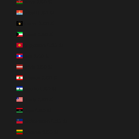
Kenya (USD $)
Kiribati (USD $)
Kosovo (USD $)
Kuwait (USD $)
Kyrgyzstan (USD $)
Laos (USD $)
Latvia (USD $)
Lebanon (USD $)
Lesotho (USD $)
Liberia (USD $)
Libya (USD $)
Liechtenstein (USD $)
Lithuania (USD $)