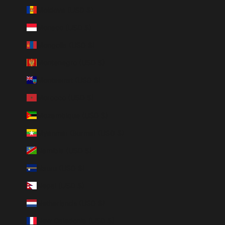
Moldova (USD $)
Monaco (USD $)
Mongolia (USD $)
Montenegro (USD $)
Montserrat (USD $)
Morocco (USD $)
Mozambique (USD $)
Myanmar (Burma) (USD $)
Namibia (USD $)
Nauru (USD $)
Nepal (USD $)
Netherlands (USD $)
New Caledonia (USD $)