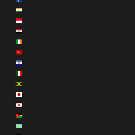
India (USD $)
Indonesia (USD $)
Iraq (USD $)
Ireland (USD $)
Isle of Man (USD $)
Israel (USD $)
Italy (USD $)
Jamaica (USD $)
Japan (USD $)
Jersey (USD $)
Jordan (USD $)
Kazakhstan (USD $)