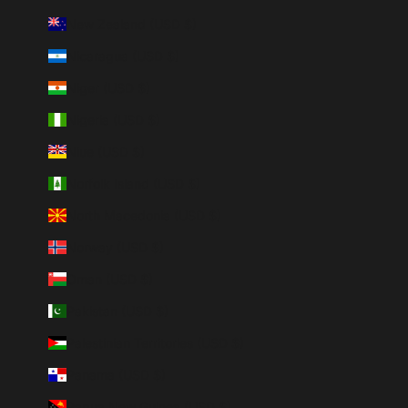
New Zealand (USD $)
Nicaragua (USD $)
Niger (USD $)
Nigeria (USD $)
Niue (USD $)
Norfolk Island (USD $)
North Macedonia (USD $)
Norway (USD $)
Oman (USD $)
Pakistan (USD $)
Palestinian Territories (USD $)
Panama (USD $)
Papua New Guinea (USD $)