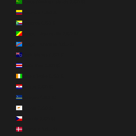
Cocos (Keeling) Islands (USD $)
Colombia (USD $)
Comoros (USD $)
Congo - Brazzaville (USD $)
Congo - Kinshasa (USD $)
Cook Islands (USD $)
Costa Rica (USD $)
Côte d’Ivoire (USD $)
Croatia (USD $)
Curaçao (USD $)
Cyprus (USD $)
Czechia (USD $)
Denmark (USD $)